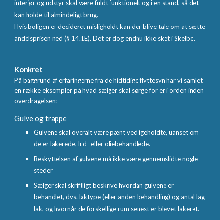
interiør og udstyr skal være fuldt funktionelt og i en stand, så det
kan holde til almindeligt brug.
Hvis boligen er decideret misligholdt kan der blive tale om at sætte
andelsprisen ned (§ 14.1E). Det er dog endnu ikke sket i Skelbo.
Konkret
På baggrund af erfaringerne fra de hidtidige flyttesyn har vi samlet
en række eksempler på hvad sælger skal sørge for er i orden inden
overdragelsen:
Gulve og trappe
Gulvene skal overalt være pænt vedligeholdte, uanset om
de er lakerede, lud- eller oliebehandlede.
Beskyttelsen af gulvene må ikke være gennemslidte nogle
steder
Sælger skal skriftligt beskrive hvordan gulvene er
behandlet, dvs. laktype (eller anden behandling) og antal lag
lak, og hvornår de forskellige rum senest er blevet lakeret.