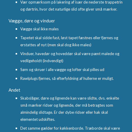
Vær opmærksom på lakering af især de nederste trappetrin
og dørtrin, hvor det naturlige slid ofte giver små mærker.
Vægge, døre og vinduer
Vægge skal ikke males
Tapetet skal sidde fast, løst tapet fæstnes eller fjernes og
erstattes af nyt (men skal dog ikke males)
Vinduer, havedør og hoveddør skal være pænt malede og
vedligeholdt (indvendigt)
Søm og skruer i alle vægge og lofter skal pilles ud
Rawlplugs fjernes, så efterfyldning af hullerne er muligt.
Andet
Skabslåger, døre og lignende kan være slidte, dvs. enkelte
små mærker ridser og lignende, der må betragtes som
almindelig slidtage. Er der dybe ridser eller hak skal
elementet udskiftes.
Det samme gælder for køkkenborde. Træborde skal være