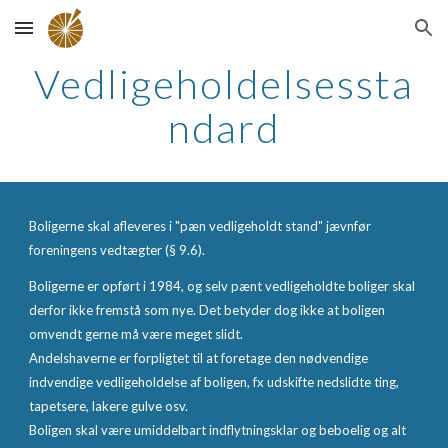
Skip to main content
Skip to navigation
Vedligeholdelsessta
ndard
Boligerne skal afleveres i "pæn vedligeholdt stand" jævnfør
foreningens vedtægter (§ 9.6).
Boligerne er opført i 1984, og selv pænt vedligeholdte boliger skal
derfor ikke fremstå som nye. Det betyder dog ikke at boligen
omvendt gerne må være meget slidt.
Andelshaverne er forpligtet til at foretage den nødvendige
indvendige vedligeholdelse af boligen, fx udskifte nedslidte ting,
tapetsere, lakere gulve osv.
Boligen skal være umiddelbart indflytningsklar og beboelig og alt