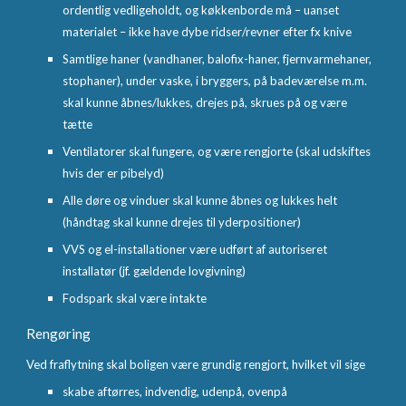
ordentlig vedligeholdt, og køkkenborde må – uanset
materialet – ikke have dybe ridser/revner efter fx knive
Samtlige haner (vandhaner, balofix-haner, fjernvarmehaner,
stophaner), under vaske, i bryggers, på badeværelse m.m.
skal kunne åbnes/lukkes, drejes på, skrues på og være
tætte
Ventilatorer skal fungere, og være rengjorte (skal udskiftes
hvis der er pibelyd)
Alle døre og vinduer skal kunne åbnes og lukkes helt
(håndtag skal kunne drejes til yderpositioner)
VVS og el-installationer være udført af autoriseret
installatør (jf. gældende lovgivning)
Fodspark skal være intakte
Rengøring
Ved fraflytning skal boligen være grundig rengjort, hvilket vil sige
skabe aftørres, indvendig, udenpå, ovenpå